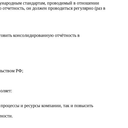
ждународным стандартам, проводимый в отношении
тчетность, он должен проводиться регулярно (раз в
товить консолидированную отчётность в
льством РФ;
оляет:
 процессы и ресурсы компании, так и повысить
ности.