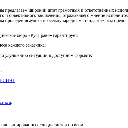
 предлагаем широкий штат грамотных и ответственных исполн
ого и объективного заключения, отражающего мнение исполните
огам проведения аудита по международным стандартам, мы пред
дическое бюро «РусПраво» гарантирует:
еса каждого заказчика;
по улучшению ситуации в доступном формате:
в.
ОРСИНГ
ваться
.
валифицированных специалистов по всем