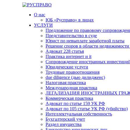
Перейти
к
О нас
содержимому
ЮБ «Русправо» в лицах
УСЛУГИ
Предложение по правовому сопровождени
Представительство в суде
Юрист по невыплате заработной платы
Решение споров в области недвижимости ,
Адвокат 228 статья
Практика интернет и it
Сопровождение иностранных инвестиций
Юридические услуги
Трудовые правоотношения
due diligence (дью дилидженс)
Налоговая практика
Международная практика
ЛЕГАЛИЗАЦИЯ ИНОСТРАННЫХ ГРА
Коммерческая практика
Адвокат по статье 159 УК РФ
Адвокат по 105 статье УК РФ (убийство)
Интеллектуальная собственность
Бухгалтерский учет
Раздел имущества
Банкротство юридических лиц