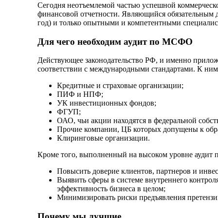
Сегодня неотъемлемой частью успешной коммерческо
финансовой отчетности. Являющийся обязательным д
год) и только опытными и компетентными специалис
Для чего необходим аудит по МСФО
Действующее законодательство РФ, и именно прилож
соответствии с международными стандартами. К ним 
Кредитные и страховые организации;
ПИФ и НПФ;
УК инвестиционных фондов;
ФГУП;
ОАО, чьи акции находятся в федеральной собс
Прочие компании, ЦБ которых допущены к обр
Клиринговые организации.
Кроме того, выполненный на высоком уровне аудит 
Повысить доверие клиентов, партнеров и инвес
Выявить сферы в системе внутреннего контроля
эффективность бизнеса в целом;
Минимизировать риски предъявления претензий
Почему мы лучшие