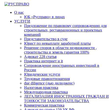
Перейти
к
О нас
содержимому
ЮБ «Русправо» в лицах
УСЛУГИ
Предложение по правовому сопровождению для
строительных, реставрационных и проектных
компаний
Представительство в суде
Юрист по невыплате заработной платы
Решение споров в области недвижимости ,
строительства и земель гарантия 100%
Адвокат 228 статья
Практика интернет и it
Сопровождение иностранных инвестиций в
России
Юридические услуги
Трудовые правоотношения
due diligence (дью дилидженс)
Налоговая практика
Международная практика
ЛЕГАЛИЗАЦИЯ ИНОСТРАННЫХ ГРАЖДАН И
ТОНКОСТИ ЗАКОНОДАТЕЛЬСТВА
Коммерческая практика
Адвокат по статье 159 УК РФ