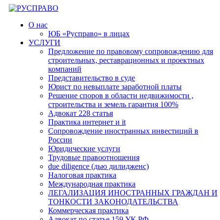
Перейти
к
О нас
содержимому
ЮБ «Русправо» в лицах
УСЛУГИ
Предложение по правовому сопровождению для
строительных, реставрационных и проектных
компаний
Представительство в суде
Юрист по невыплате заработной платы
Решение споров в области недвижимости ,
строительства и земель гарантия 100%
Адвокат 228 статья
Практика интернет и it
Сопровождение иностранных инвестиций в
России
Юридические услуги
Трудовые правоотношения
due diligence (дью дилидженс)
Налоговая практика
Международная практика
ЛЕГАЛИЗАЦИЯ ИНОСТРАННЫХ ГРАЖДАН И
ТОНКОСТИ ЗАКОНОДАТЕЛЬСТВА
Коммерческая практика
Адвокат по статье 159 УК РФ