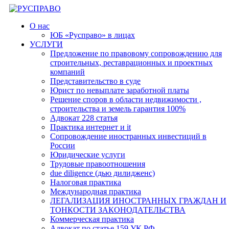
Перейти
к
О нас
содержимому
ЮБ «Русправо» в лицах
УСЛУГИ
Предложение по правовому сопровождению для
строительных, реставрационных и проектных
компаний
Представительство в суде
Юрист по невыплате заработной платы
Решение споров в области недвижимости ,
строительства и земель гарантия 100%
Адвокат 228 статья
Практика интернет и it
Сопровождение иностранных инвестиций в
России
Юридические услуги
Трудовые правоотношения
due diligence (дью дилидженс)
Налоговая практика
Международная практика
ЛЕГАЛИЗАЦИЯ ИНОСТРАННЫХ ГРАЖДАН И
ТОНКОСТИ ЗАКОНОДАТЕЛЬСТВА
Коммерческая практика
Адвокат по статье 159 УК РФ